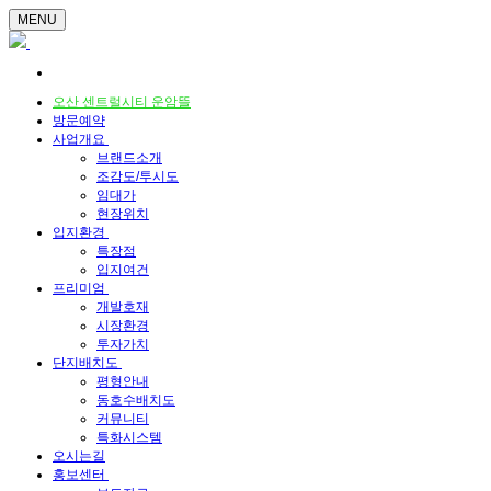
MENU
오산 센트럴시티 운암뜰
방문예약
사업개요
브랜드소개
조감도/투시도
임대가
현장위치
입지환경
특장점
입지여건
프리미엄
개발호재
시장환경
투자가치
단지배치도
평형안내
동호수배치도
커뮤니티
특화시스템
오시는길
홍보센터